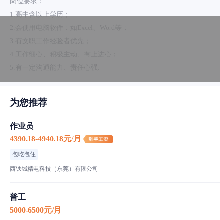
岗位要求：
1.高中含以上学历；
2.会使用电脑软件：如Excel、Word等；
3.有文职工作经验者优先；
4.工作细心、积极主动、有上进心；
5.有一定沟通能力、责任心强.
为您推荐
食宿介绍
作业员
伙食标准
4390.18-4940.18元/月
菜品特色
包吃包住
住宿标准
西铁城精电科技（东莞）有限公司
普工
工厂信息
5000-6500元/月