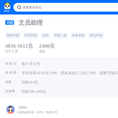
文员助理
加班补贴
住宿补贴
包住
五险一金
伙食补助
岗位补贴
4836-5612元
2400元
到手工资
底薪
发 薪 日
每个月12号
加 班 费
平常加班20.69元/小时，周末加班27.59元/小时，国家节假日加
保险
扣除414元
伙食费
扣除396~468元
· 招聘hr
光宝电源科技（东莞）有限公司