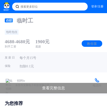
登录/注册
临时工
包吃包住
4680-4680元
1900元
教你算
到手工资
底薪
发 薪 日
每个月15号
保险
扣除0.1元
· 招聘hr
东莞市安聚电子科技有限公司
电话问
查看完整信息
职位介绍
为您推荐