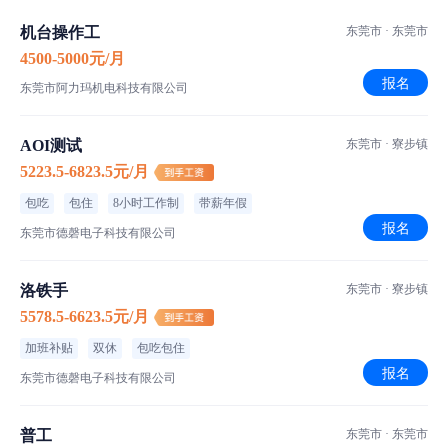
普工/操作工
职位类型
机台操作工
东莞市 · 东莞市
长白班
班次安排
4500-5000元/月
报名
东莞市阿力玛机电科技有限公司
坐班
作业方式
空调车间
车间环境
AOI测试
东莞市 · 寮步镇
东莞市东莞市
工作地点
5223.5-6823.5元/月
包吃
包住
8小时工作制
带薪年假
岗位职责：
报名
东莞市德磬电子科技有限公司
1、按照生产主管要求，按时按量完成生产任务，完成当日当月生
产任务；
洛铁手
东莞市 · 寮步镇
2、按工艺要求进行生产操作；
5578.5-6623.5元/月
3、服从领导安排，完成本岗以外的技术学习任务；
加班补贴
双休
包吃包住
4、完成领导交办的临时工作；
报名
东莞市德磬电子科技有限公司
5、单价15-16元/小时
普工
东莞市 · 东莞市