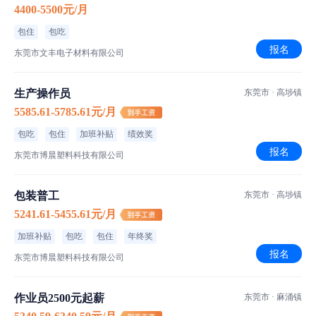
4400-5500元/月
包住
包吃
食宿介绍
报名
东莞市文丰电子材料有限公司
伙食标准
菜品特色
生产操作员
东莞市 · 高埗镇
5585.61-5785.61元/月
住宿标准
包吃
包住
加班补贴
绩效奖
报名
东莞市博晨塑料科技有限公司
工厂信息
包装普工
东莞市 · 高埗镇
安聚电子科技
5241.61-5455.61元/月
100-200人｜私营·民营企业｜电子/微电子技术/集成电路
加班补贴
包吃
包住
年终奖
报名
东莞市石碣镇单屋村和谐路一号3楼
东莞市博晨塑料科技有限公司
作业员2500元起薪
东莞市 · 麻涌镇