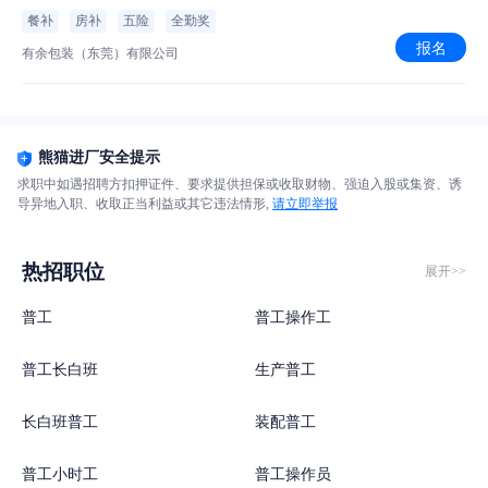
餐补
房补
五险
全勤奖
报名
有余包装（东莞）有限公司
熊猫进厂安全提示
求职中如遇招聘方扣押证件、要求提供担保或收取财物、强迫入股或集资、诱
导异地入职、收取正当利益或其它违法情形,
请立即举报
热招职位
展开>>
普工
普工操作工
普工长白班
生产普工
长白班普工
装配普工
普工小时工
普工操作员