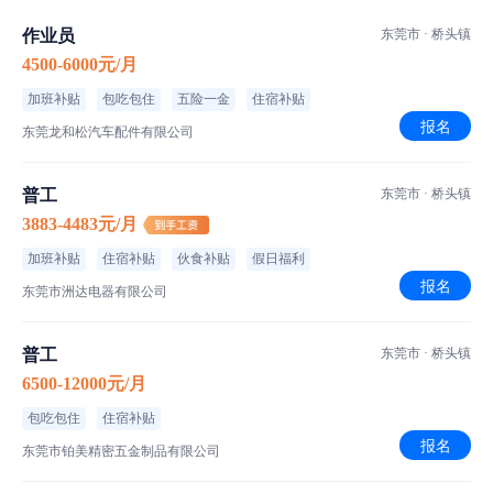
职位介绍
作业员
东莞市 · 桥头镇
普工/操作工
职位类型
4500-6000元/月
长白班
班次安排
加班补贴
包吃包住
五险一金
住宿补贴
走动式作业
作业方式
报名
东莞龙和松汽车配件有限公司
空调车间,恒温车间,普通车间
车间环境
普工
东莞市 · 桥头镇
东莞市桥头镇
工作地点
3883-4483元/月
加班补贴
住宿补贴
伙食补贴
假日福利
【薪资详情】
报名
基本工资：5500-8000元/月
东莞市洲达电器有限公司
发薪日：5日
工作时长：每天10小时，月休2天
普工
东莞市 · 桥头镇
薪资补充：薪资保底5500
6500-12000元/月
包吃包住
住宿补贴
【职位介绍】
报名
东莞市铂美精密五金制品有限公司
职位类型：普工/操作工