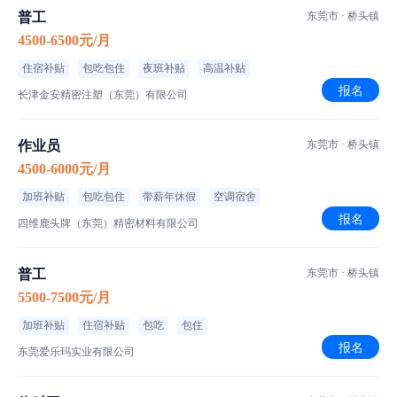
班次安排：长白班
普工
东莞市 · 桥头镇
作业方式：走动式作业
4500-6500元/月
车间环境：空调车间,恒温车间,普通车间
住宿补贴
包吃包住
夜班补贴
高温补贴
报名
长津金安精密注塑（东莞）有限公司
【任职要求】
任职要求：
作业员
东莞市 · 桥头镇
1、学历不限，男女不限，经验不限，接受新手；
4500-6000元/月
加班补贴
包吃包住
带薪年休假
空调宿舍
报名
四维鹿头牌（东莞）精密材料有限公司
食宿介绍
普工
东莞市 · 桥头镇
伙食标准
5500-7500元/月
菜品特色
加班补贴
住宿补贴
包吃
包住
报名
东莞爱乐玛实业有限公司
住宿标准