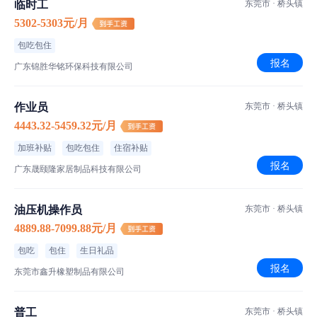
临时工
东莞市 · 桥头镇
工厂信息
5302-5303元/月
包吃包住
广东晨曦集团
报名
广东锦胜华铭环保科技有限公司
500-1000人｜私营·民营企业｜家具/家电/玩具/礼品
作业员
东莞市 · 桥头镇
桥头镇桥常路8号
4443.32-5459.32元/月
加班补贴
包吃包住
住宿补贴
报名
广东晟颐隆家居制品科技有限公司
油压机操作员
东莞市 · 桥头镇
4889.88-7099.88元/月
包吃
包住
生日礼品
报名
东莞市鑫升橡塑制品有限公司
普工
东莞市 · 桥头镇