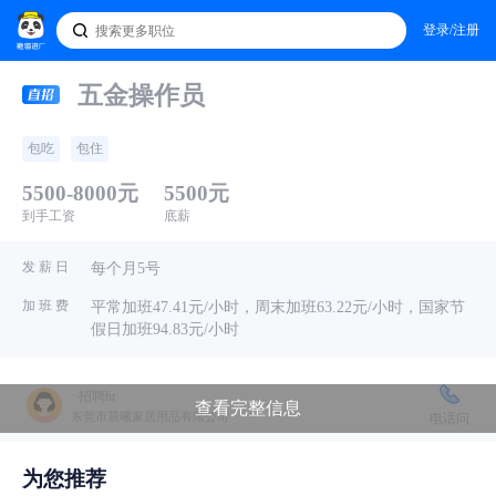
登录/注册
五金操作员
包吃
包住
5500-8000元
5500元
到手工资
底薪
发 薪 日
每个月5号
加 班 费
平常加班47.41元/小时，周末加班63.22元/小时，国家节
假日加班94.83元/小时
· 招聘hr
查看完整信息
东莞市晨曦家居用品有限公司
电话问
为您推荐