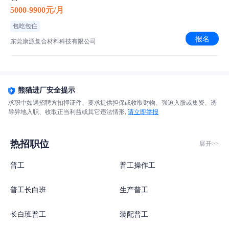
5000-9900元/月
包吃包住
报名
东莞康源复合材料科技有限公司
熊猫进厂安全提示
求职中如遇招聘方扣押证件、要求提供担保或收取财物、强迫入股或集资、诱
导异地入职、收取正当利益或其它违法情形,
请立即举报
热招职位
展开>>
普工
普工操作工
普工长白班
生产普工
长白班普工
装配普工