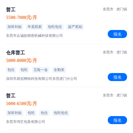
职位介绍
普工
东莞市 · 虎门镇
5500-7000元/月
普工/操作工
职位类型
加班补贴
年底双薪
包吃包住
超产奖励
班次安排
报名
东莞市众诚皓精密机械科技有限公司
作业方式
仓库普工
东莞市 · 虎门镇
车间环境
5000-8000元/月
东莞市虎门镇
工作地点
包住
包吃
五险一金
全勤奖
报名
深圳市易佰网络科技有限公司东莞虎门分公司
岗位要求：
1、18周岁以上
普工
东莞市 · 虎门镇
2、能适应上夜班
5000-6500元/月
3、男女不限
加班补贴
包吃
包住
包吃包住
公司福利待遇：
报名
东莞市鸿艺包装有限公司
1、中班、夜班津贴