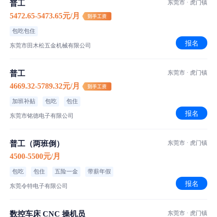
普工
东莞市 · 虎门镇
5472.65-5473.65元/月
包吃包住
报名
东莞市田木松五金机械有限公司
普工
东莞市 · 虎门镇
食宿介绍
4669.32-5789.32元/月
丰俭由君
伙食标准
加班补贴
包吃
包住
报名
粤菜,湘菜
菜品特色
东莞市铭德电子有限公司
空调宿舍6-8人间
住宿标准
普工（两班倒）
东莞市 · 虎门镇
4500-5500元/月
工厂信息
包吃
包住
五险一金
带薪年假
报名
东莞令特电子有限公司
令特电子
500-1000人｜外资企业｜电子/微电子技术/集成电路
数控车床 CNC 操机员
东莞市 · 虎门镇