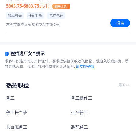
5803.75-6803.75元/月
东莞令特电子有限公司
加班补贴
住宿补贴
包吃包住
报名
东莞市瀚泽五金塑胶制品有限公司
熊猫进厂安全提示
求职中如遇招聘方扣押证件、要求提供担保或收取财物、强迫入股或集资、诱
导异地入职、收取正当利益或其它违法情形,
请立即举报
热招职位
展开>>
普工
普工操作工
普工长白班
生产普工
长白班普工
装配普工