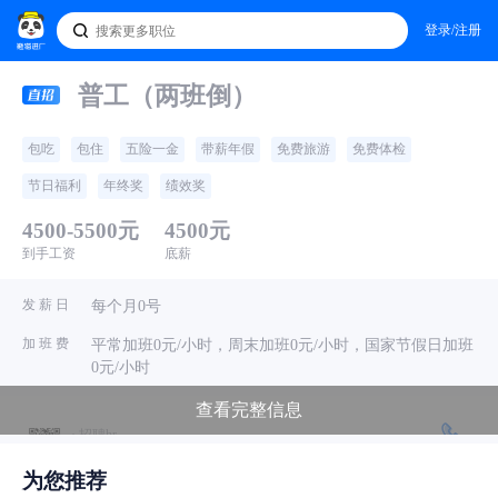
登录/注册
普工（两班倒）
包吃
包住
五险一金
带薪年假
免费旅游
免费体检
节日福利
年终奖
绩效奖
4500-5500元
4500元
到手工资
底薪
发 薪 日
每个月0号
加 班 费
平常加班0元/小时，周末加班0元/小时，国家节假日加班
0元/小时
查看完整信息
· 招聘hr
东莞令特电子有限公司
电话问
为您推荐