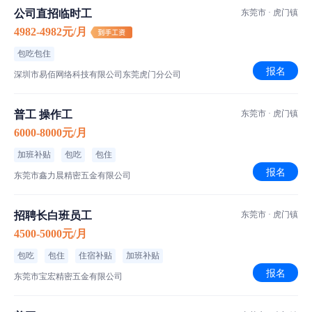
2、包吃包住
公司直招临时工
东莞市 · 虎门镇
3、月度绩效奖；
4982-4982元/月
4、年底双薪；
包吃包住
5、提供有薪假期，如病假，婚假、产假、陪产假等；
报名
深圳市易佰网络科技有限公司东莞虎门分公司
6、六险一金
7、提供雇员职业发展的内部培训和外部培训；
普工 操作工
东莞市 · 虎门镇
8、提供免费食宿。宿舍设施齐全，提供洗手间、洗澡间（冷热水
6000-8000元/月
齐备）、风扇和空调等；
加班补贴
包吃
包住
9、定期举行员工沟通大会；
报名
10、拥有丰富多彩的文体活动和设施，如图书室、电脑室、篮球
东莞市鑫力晨精密五金有限公司
场、乒乓球场、羽毛球场、桌球。
招聘长白班员工
东莞市 · 虎门镇
4500-5000元/月
包吃
包住
住宿补贴
加班补贴
工作环境
报名
东莞市宝宏精密五金有限公司