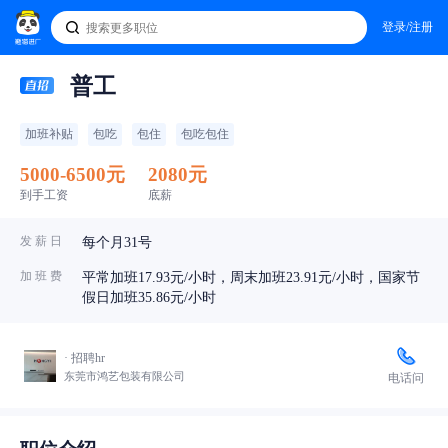
登录/注册
普工
加班补贴
包吃
包住
包吃包住
5000-6500元
2080元
到手工资
底薪
发 薪 日
每个月31号
加 班 费
平常加班17.93元/小时，周末加班23.91元/小时，国家节
假日加班35.86元/小时
· 招聘hr
东莞市鸿艺包装有限公司
电话问