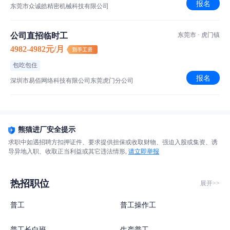
报名
东莞市众诚皓精密机械科技有限公司
公司直招临时工
东莞市 · 虎门镇
4982-4982元/月
包吃包住
报名
深圳市易佰网络科技有限公司东莞虎门分公司
熊猫进厂安全提示
求职中如遇招聘方扣押证件、要求提供担保或收取财物、强迫入股或集资、诱
导异地入职、收取正当利益或其它违法情形,
请立即举报
热招职位
展开>>
普工
普工操作工
普工长白班
生产普工