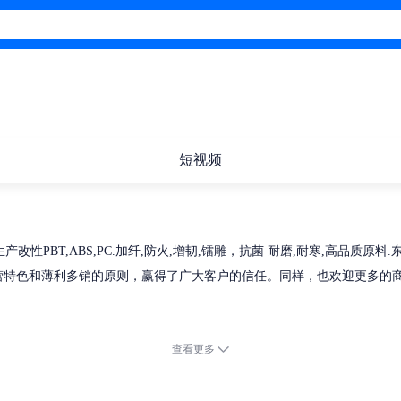
短视频
改性PBT,ABS,PC.加纤,防火,增韧,镭雕，抗菌 耐磨,耐寒,高品
查看更多