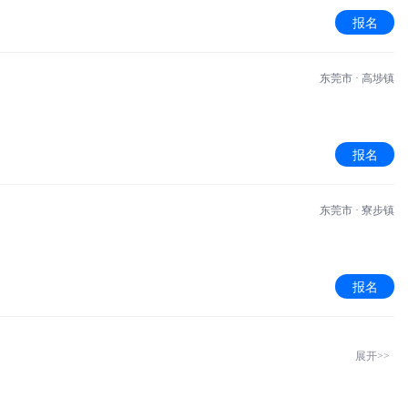
报名
东莞市 · 高埗镇
报名
东莞市 · 寮步镇
报名
展开>>