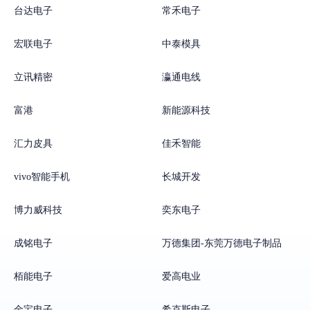
台达电子
常禾电子
宏联电子
中泰模具
立讯精密
瀛通电线
富港
新能源科技
汇力皮具
佳禾智能
vivo智能手机
长城开发
博力威科技
奕东电子
成铭电子
万德集团-东莞万德电子制品
栢能电子
爱高电业
金宝电子
希克斯电子