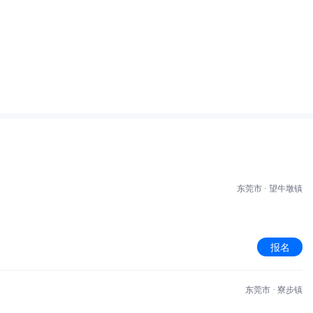
东莞市 · 望牛墩镇
报名
东莞市 · 寮步镇