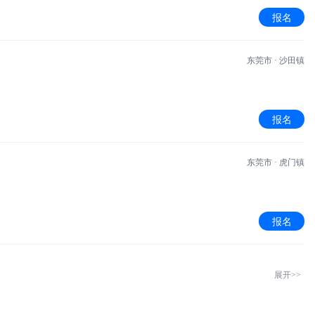
报名
东莞市 · 沙田镇
报名
东莞市 · 虎门镇
报名
展开>>