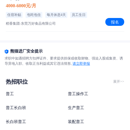
4000-6000元/月
住宿补贴
包吃包住
每月休息4天
员工生日
报名
稻香集团-东莞万好食品有限公司
熊猫进厂安全提示
求职中如遇招聘方扣押证件、要求提供担保或收取财物、强迫入股或集资、诱
导异地入职、收取正当利益或其它违法情形,
请立即举报
热招职位
展开>>
普工
普工操作工
普工长白班
生产普工
长白班普工
装配普工