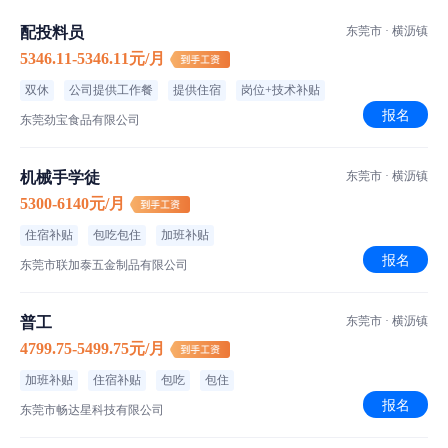
职位介绍
配投料员
东莞市 · 横沥镇
5346.11-5346.11元/月
普工/操作工
职位类型
双休
公司提供工作餐
提供住宿
岗位+技术补贴
班次安排
报名
东莞劲宝食品有限公司
作业方式
机械手学徒
东莞市 · 横沥镇
车间环境
5300-6140元/月
东莞市横沥镇
工作地点
住宿补贴
包吃包住
加班补贴
报名
东莞市联加泰五金制品有限公司
岗位职责：
1、按照生产主管要求，按时按量完成生产任务，完成当日当月生
普工
东莞市 · 横沥镇
产任务；
4799.75-5499.75元/月
2、按工艺要求进行生产操作；
3、服从领导安排，完成本岗以外的技术学习任务；
加班补贴
住宿补贴
包吃
包住
4、完成领导交办的临时工作；
报名
东莞市畅达星科技有限公司