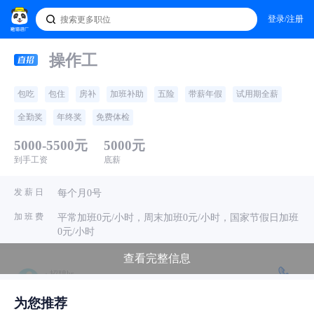
登录/注册
操作工
包吃
包住
房补
加班补助
五险
带薪年假
试用期全薪
全勤奖
年终奖
免费体检
5000-5500元
5000元
到手工资
底薪
发 薪 日
每个月0号
加 班 费
平常加班0元/小时，周末加班0元/小时，国家节假日加班
0元/小时
查看完整信息
· 招聘hr
东莞市华闽金属材料有限公司
电话问
为您推荐