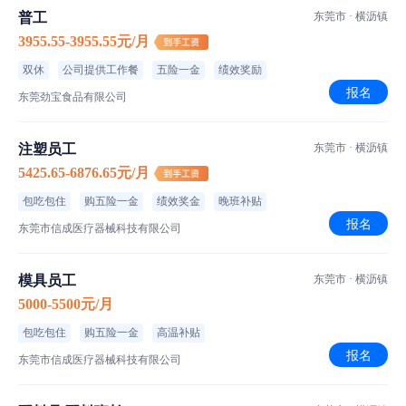
任职要求：
普工
东莞市 · 横沥镇
1、20岁-38岁；
3955.55-3955.55元/月
2、熟悉电子料，有一定的机械类产品、设备装配工作经验优先；
双休
公司提供工作餐
五险一金
绩效奖励
3、会使用烙铁，品质观念强；
报名
东莞劲宝食品有限公司
4、具备较强的责任心，有良好的沟通能力、团队精神；
注塑员工
东莞市 · 横沥镇
5425.65-6876.65元/月
食宿介绍
包吃包住
购五险一金
绩效奖金
晚班补贴
报名
伙食标准
东莞市信成医疗器械科技有限公司
菜品特色
模具员工
东莞市 · 横沥镇
住宿标准
5000-5500元/月
包吃包住
购五险一金
高温补贴
报名
工厂信息
东莞市信成医疗器械科技有限公司