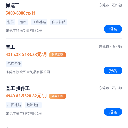
搬运工
东莞市 · 石排镇
5000-6000元/月
包住
包吃
加班补贴
住宿补贴
报名
东莞市精丽制罐有限公司
普工
东莞市 · 石排镇
4315.38-5483.38元/月
食宿介绍
包吃包住
报名
东莞市旗欣五金制品有限公司
二荤一素一汤
伙食标准
湘菜,赣菜
菜品特色
普工 操作工
东莞市 · 石排镇
四人一间
住宿标准
4940.82-5320.82元/月
加班补贴
包吃包住
报名
东莞市荣丰科技有限公司
工厂信息