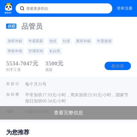
登录/注册
品管员
加班补贴
年底双薪
包住
社保
夜班补贴
年度旅游
带薪年假
空调车间
长白班
5534-7047元
3500元
教你算
到手工资
底薪
发 薪 日
每个月31号
加 班 费
平常加班17.93元/小时，周末加班23.91元/小时，国家节
假日加班60.34元/小时
保险
扣除0~353元
查看完整信息
· 招聘hr
为您推荐
东莞市蓝欣橡塑科技有限公司
电话问