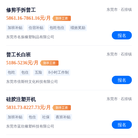
修剪手拆普工
东莞市 · 石排镇
5861.16-7861.16元/月
职位介绍
加班补贴
住宿补贴
包吃包住
绩效奖励
目视
职位类型
报名
东莞市名振橡塑制品有限公司
长白班
班次安排
普工长白班
东莞市 · 石排镇
坐班
作业方式
5186-5236元/月
空调车间
车间环境
包吃
包住
五险
8小时工作制
东莞市石排镇
工作地点
报名
东莞市倍斯特文化科技有限公司
1、高中或中专以上学历，生熟生均可，工作认真细心
硅胶注塑开机
东莞市 · 石排镇
5831.73-8227.73元/月
加班补贴
包住
社保
夜班补贴
报名
东莞市蓝欣橡塑科技有限公司
工作环境