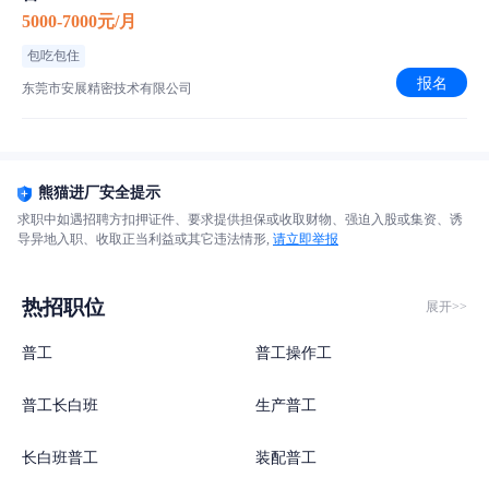
5000-7000元/月
包吃包住
报名
东莞市安展精密技术有限公司
熊猫进厂安全提示
求职中如遇招聘方扣押证件、要求提供担保或收取财物、强迫入股或集资、诱
导异地入职、收取正当利益或其它违法情形,
请立即举报
热招职位
展开>>
普工
普工操作工
普工长白班
生产普工
长白班普工
装配普工