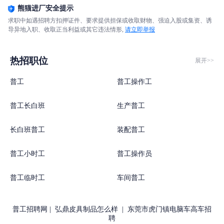
熊猫进厂安全提示
求职中如遇招聘方扣押证件、要求提供担保或收取财物、强迫入股或集资、诱
导异地入职、收取正当利益或其它违法情形,
请立即举报
热招职位
展开>>
普工
普工操作工
普工长白班
生产普工
长白班普工
装配普工
普工小时工
普工操作员
普工临时工
车间普工
普工招聘网
|
弘鼎皮具制品怎么样
|
东莞市虎门镇电脑车高车招
聘