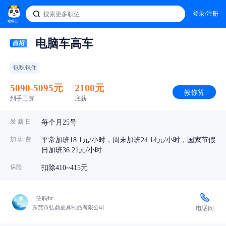
登录/注册
电脑车高车
包吃包住
5090-5095元
2100元
教你算
到手工资
底薪
发 薪 日
每个月25号
加 班 费
平常加班18.1元/小时，周末加班24.14元/小时，国家节假
日加班36.21元/小时
保险
扣除410~415元
· 招聘hr
东莞市弘鼎皮具制品有限公司
电话问