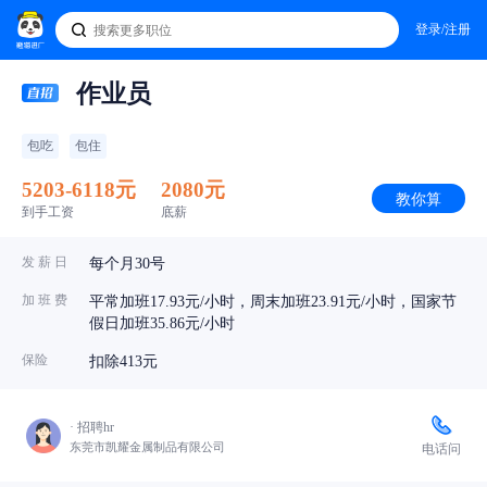
登录/注册
作业员
包吃
包住
5203-6118元
2080元
教你算
到手工资
底薪
发 薪 日
每个月30号
加 班 费
平常加班17.93元/小时，周末加班23.91元/小时，国家节
假日加班35.86元/小时
保险
扣除413元
· 招聘hr
东莞市凯耀金属制品有限公司
电话问