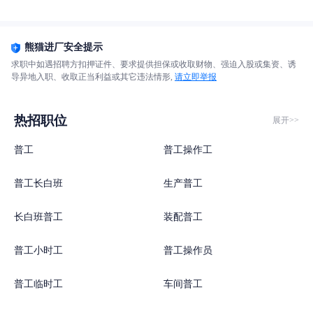
熊猫进厂安全提示
求职中如遇招聘方扣押证件、要求提供担保或收取财物、强迫入股或集资、诱
导异地入职、收取正当利益或其它违法情形,
请立即举报
热招职位
展开>>
普工
普工操作工
普工长白班
生产普工
长白班普工
装配普工
普工小时工
普工操作员
普工临时工
车间普工