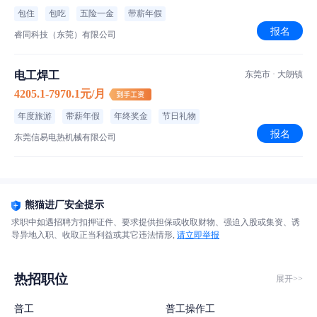
包住
包吃
五险一金
带薪年假
报名
睿同科技（东莞）有限公司
电工焊工
东莞市 · 大朗镇
4205.1-7970.1元/月
年度旅游
带薪年假
年终奖金
节日礼物
报名
东莞信易电热机械有限公司
熊猫进厂安全提示
求职中如遇招聘方扣押证件、要求提供担保或收取财物、强迫入股或集资、诱
导异地入职、收取正当利益或其它违法情形,
请立即举报
热招职位
展开>>
普工
普工操作工