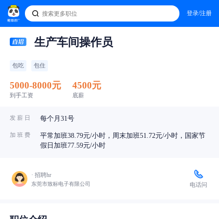
登录/注册
生产车间操作员
包吃
包住
5000-8000元
4500元
到手工资
底薪
发 薪 日
每个月31号
加 班 费
平常加班38.79元/小时，周末加班51.72元/小时，国家节
假日加班77.59元/小时
· 招聘hr
东莞市致标电子有限公司
电话问