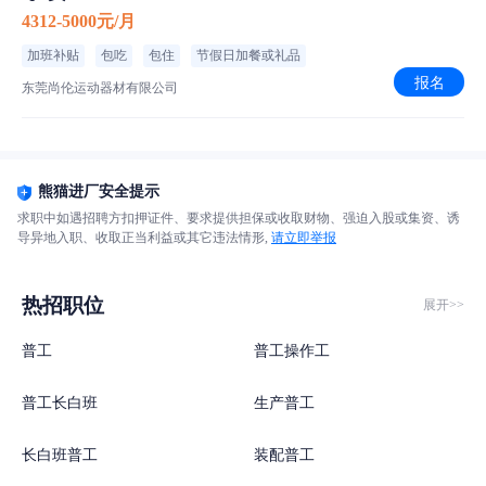
4312-5000元/月
加班补贴
包吃
包住
节假日加餐或礼品
报名
东莞尚伦运动器材有限公司
熊猫进厂安全提示
求职中如遇招聘方扣押证件、要求提供担保或收取财物、强迫入股或集资、诱
导异地入职、收取正当利益或其它违法情形,
请立即举报
热招职位
展开>>
普工
普工操作工
普工长白班
生产普工
长白班普工
装配普工