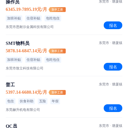
操作员
东莞市 · 塘厦镇
食宿介绍
6345.19-7895.19元/月
伙食标准
加班补贴
住宿补贴
包吃包住
报名
东莞市恩耐尔金属科技有限公司
菜品特色
住宿标准
SMT物料员
东莞市 · 塘厦镇
5878.14-6847.14元/月
工厂信息
加班补贴
住宿补贴
包吃包住
报名
东莞市致立科技有限公司
德拉博电子科技
1-100人｜私营·民营企业｜电子/微电子技术/集成电路
普工
东莞市 · 塘厦镇
5397.14-6680.14元/月
东莞市德拉博电子科技有限公司
包住
伙食补助
五险
年假
报名
东莞赫升机电有限公司
QC员
东莞市 · 塘厦镇