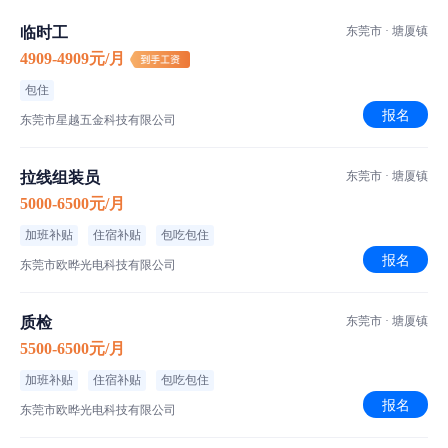
职位介绍
临时工
东莞市 · 塘厦镇
普工/操作工
职位类型
4909-4909元/月
正常班次
班次安排
包住
坐班
作业方式
报名
东莞市星越五金科技有限公司
空调车间
车间环境
拉线组装员
东莞市 · 塘厦镇
东莞市塘厦镇
工作地点
5000-6500元/月
加班补贴
住宿补贴
包吃包住
【薪资详情】
报名
基本工资：3000-5000元/月
东莞市欧晔光电科技有限公司
发薪日：31日
工作时长：每天10-12小时，月休4天
质检
东莞市 · 塘厦镇
薪资补充：小时工+全勤奖+岗位补贴
5500-6500元/月
加班补贴
住宿补贴
包吃包住
【职位介绍】
报名
东莞市欧晔光电科技有限公司
职位类型：普工/操作工