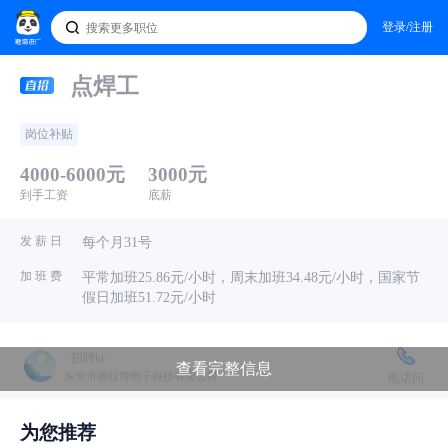
登录/注册
点焊工
岗位补贴
4000-6000元
3000元
到手工资
底薪
发 薪 日
每个月31号
加 班 费
平常加班25.86元/小时，周末加班34.48元/小时，国家节
假日加班51.72元/小时
· 招聘hr
查看完整信息
东莞市德拉博电子科技有限公司
电话问
为您推荐