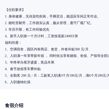
【任职要求】
1. 身体健康，无传染性疾病，手脚灵活，能适应车间正常作业。
2. 能吃苦耐劳，工作踏实认真，服从管理，遵守厂规厂纪。
3. 学历不限，有工作经验优先
4、新手入职第一个月计时，工资按底薪2400计算
福利待遇：
1、空调宿舍，园区内有商店、食堂，外食补贴300 元/月.
2、入职满一年享带薪年假 ， 同时依法享有婚假、丧假、产假等全部
3、年终举办尾牙盛宴，奖品丰厚.
4、春节放假享车费补贴.
5、全勤奖 200 元 / 月；工龄奖入职满3个月100元/月，满6个月200元/月，
食宿介绍