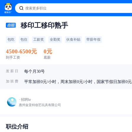
移印工移印熟手
包吃
包住
工龄奖
全勤奖
伙食补贴
带薪年假
4500-6500元
0元
到手工资
底薪
发 薪 日
每个月30号
加 班 费
平常加班0元/小时，周末加班0元/小时，国家节假日加班0元
· 招聘hr
惠州金亚特创艺玩具有限公司
职位介绍