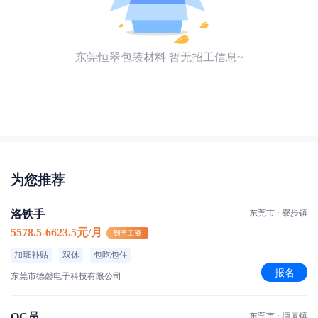
东莞恒翠包装材料 暂无招工信息~
为您推荐
洛铁手
东莞市 · 寮步镇
5578.5-6623.5元/月
加班补贴
双休
包吃包住
报名
东莞市德磬电子科技有限公司
QC员
东莞市 · 塘厦镇