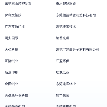
东莞东山精密制造
奇思智能制造
保利文塑胶
东莞领益精密制造科技有限公司
广东蓝盾门业
东莞捷荣技术
明安国际
铭普光磁
天弘科技
东莞宝建高分子材料有限公司
正隆纸业
旺盈环保
新洲印刷
玖龙纸业
金田纸业
东莞建晖纸业
美盈森环保科技
铭丰包装
东莞华南印刷
东莞隽思印刷