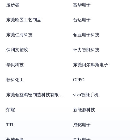
漫步者
富华电子
东莞欧旻工艺制品
台达电子
东莞仁海科技
领亚电子科技
保利文塑胶
环力智能科技
华贝科技
东莞阿尔卑斯电子
耘科化工
OPPO
东莞领益精密制造科技有限公司
vivo智能手机
荣耀
新能源科技
TTI
成铭电子
长城开发
高标电子